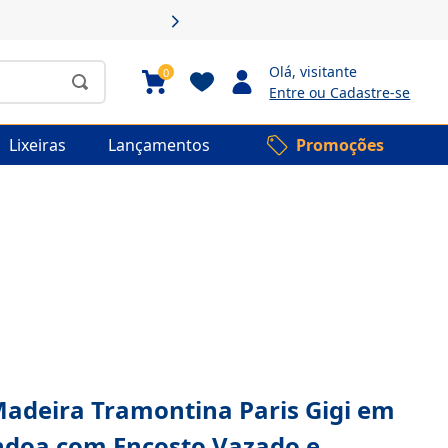
Olá,
visitante
0
Entre ou Cadastre-se
Lixeiras
Lançamentos
Promoções
Madeira Tramontina Paris Gigi em
doa com Encosto Vazado e