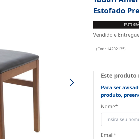
Estofado Pr
FRETE GRÁ
Vendido e Entregu
(
Cod.:
14202135
)
Este produto
Para ser avisad
produto, preen
Nome
*
Email
*