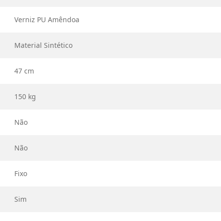
Verniz PU Amêndoa
Material Sintético
47 cm
150 kg
Não
Não
Fixo
Sim