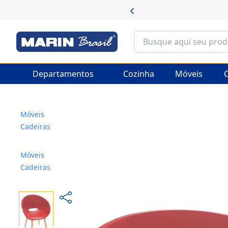
utos em até 10x sem juros
Departamentos
Cozinha
Móveis
C
Móveis
Cadeiras
Móveis
Cadeiras