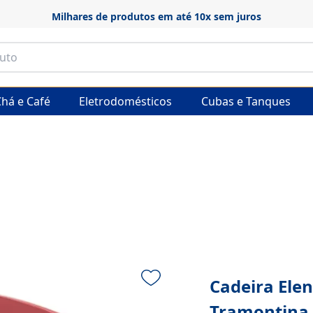
Frete grátis em p
há e Café
Eletrodomésticos
Cubas e Tanques
Cadeira Ele
Tramontina