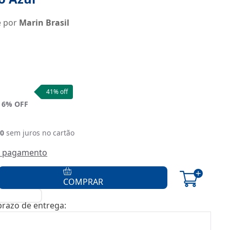
e por
Marin Brasil
e:
41
% off
6
% OFF
90
sem juros no cartão
e pagamento
COMPRAR
 prazo de entrega: