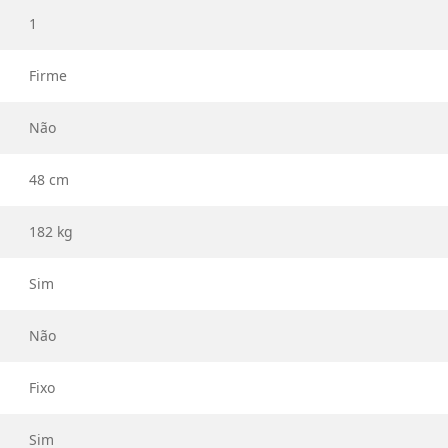
1
Firme
Não
48 cm
182 kg
Sim
Não
Fixo
Sim