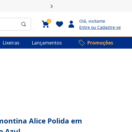
Olá,
visitante
0
Entre ou Cadastre-se
Lixeiras
Lançamentos
Promoções
montina Alice Polida em
o Azul