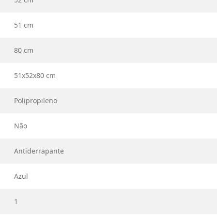
51 cm
80 cm
51x52x80 cm
Polipropileno
Não
Antiderrapante
Azul
1