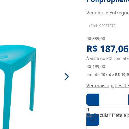
Vendido e Entregu
(
Cod.:
92037070
)
Original price:
R$ 339,00
Sale Pric
R$ 187,06
À vista no PIX com até
R$ 199,00
em até
10
x de
R$ 19,
Ver mais opções d
-
Calcular frete e
+