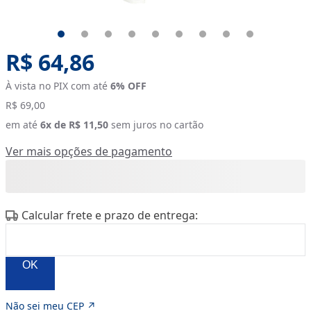
Original price:
R$ 64,86
À vista no PIX com até
6
% OFF
R$ 69,00
em até
6
x de
R$ 11,50
sem juros no cartão
Ver mais opções de pagamento
Calcular frete e prazo de entrega:
OK
Não sei meu CEP ↗