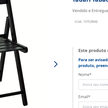
Vendido e Entregu
(
Cod.:
13752804
)
Este produto
Para ser avisad
produto, preen
Nome
*
Email
*