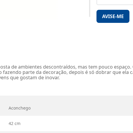
AVISE-ME
sta de ambientes descontraídos, mas tem pouco espaço. Com
to fazendo parte da decoração, depois é só dobrar que ela 
vens que gostam de inovar.
Aconchego
42 cm