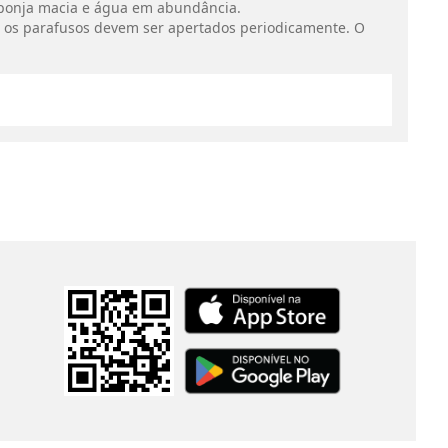
sponja macia e água em abundância.
 os parafusos devem ser apertados periodicamente. O