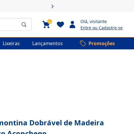
Olá,
visitante
0
Entre ou Cadastre-se
Lixeiras
Lançamentos
Promoções
montina Dobrável de Madeira
co Aconchego