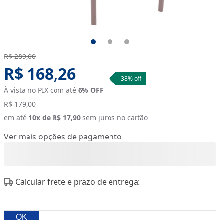
Original price:
R$ 289,00
Sale Price:
R$ 168,26
38
% off
À vista no PIX com até
6
% OFF
R$ 179,00
em até
10
x de
R$ 17,90
sem juros no cartão
Ver mais opções de pagamento
Calcular frete e prazo de entrega:
OK