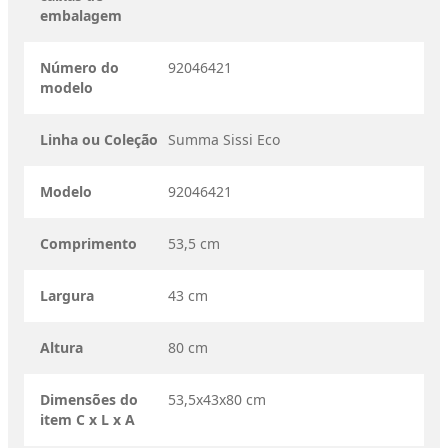
embalagem
Número do
92046421
modelo
Linha ou Coleção
Summa Sissi Eco
Modelo
92046421
Comprimento
53,5 cm
Largura
43 cm
Altura
80 cm
Dimensões do
53,5x43x80 cm
item C x L x A