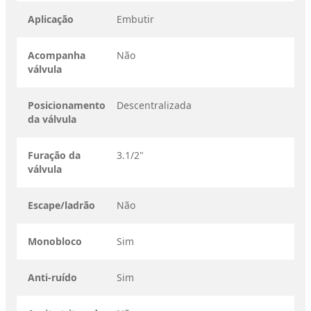
Aplicação
Embutir
Acompanha
Não
válvula
Posicionamento
Descentralizada
da válvula
Furação da
3.1/2"
válvula
Escape/ladrão
Não
Monobloco
Sim
Anti-ruído
Sim