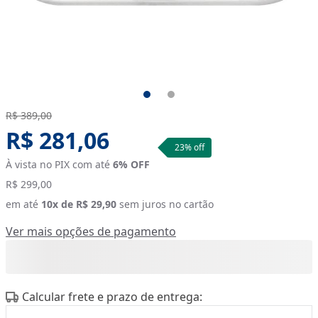
Original price:
R$ 389,00
Sale Price:
R$ 281,06
23
% off
À vista no PIX com até
6
% OFF
R$ 299,00
em até
10
x de
R$ 29,90
sem juros no cartão
Ver mais opções de pagamento
Calcular frete e prazo de entrega: