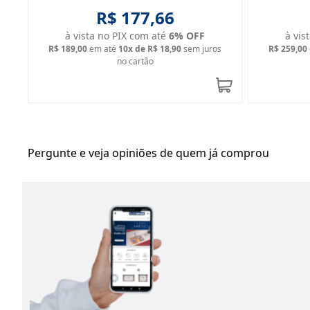
R$ 177,66
à vista no PIX com até
6
% OFF
à vis
R$ 189,00
em até
10
x de
R$ 18,90
sem juros
R$ 259,00
no cartão
Pergunte e veja opiniões de quem já comprou