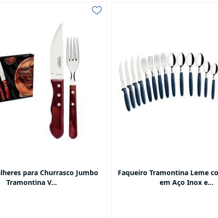
alheres para Churrasco Jumbo
Faqueiro Tramontina Leme c
Tramontina V...
em Aço Inox e...