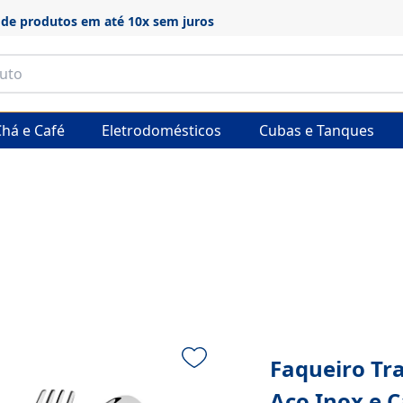
Frete grátis em produtos selecionados
há e Café
Eletrodomésticos
Cubas e Tanques
Faqueiro Tr
Aço Inox e 