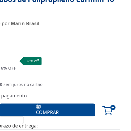
e por
Marin Brasil
e:
28
% off
6
% OFF
90
sem juros no cartão
e pagamento
COMPRAR
 prazo de entrega: