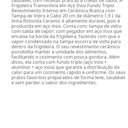
saudável, com receitas práticas e cheias de sabor. A
Frigideira Tramontina em Aço Inox Fundo Triplo
Revestimento Interno em Cerâmica Branca com
Tampa de Vidro e Cabo 20 cm de diâmetro 1,9 L da
linha Rotonda Ceramic é altamente durável, pois é
produzida em aço inox. Conta com: tampa de vidro
com saída de vapor; com pegador em aço inox que
encaixa na borda da frigideira, fazendo com que o
vapor condensado na tampa escorra de volta para
dentro da frigideira. O seu revestimento cerâmico
possibilita manter a umidade dos alimentos,
facilitando o cozimento com pouca gordura. Além
disso, ela conta com fundo triplo (aço inox +
alumínio + aço inox) que garante a distribuição do
calor para um cozimento rápido e uniforme. Os seus
pratos favoritos preparados de forma leve, saudável
e sem perder o sabor dos ingredientes.