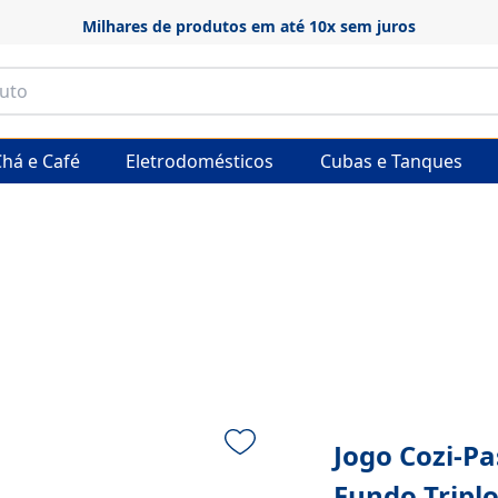
Frete grátis em produtos selecionados
há e Café
Eletrodomésticos
Cubas e Tanques
Jogo Cozi-P
Fundo Tripl