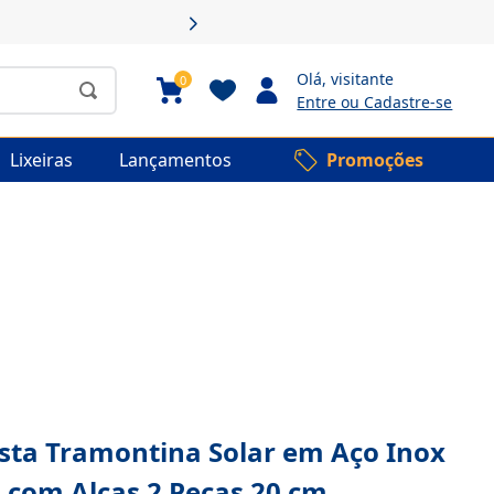
Olá,
visitante
0
Entre ou Cadastre-se
Lixeiras
Lançamentos
Promoções
asta Tramontina Solar em Aço Inox
o com Alças 2 Peças 20 cm