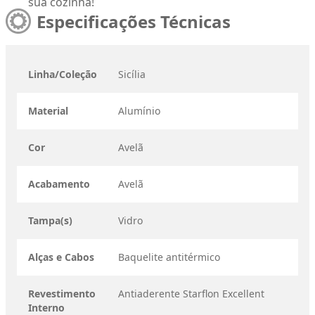
sua cozinha!
Especificações Técnicas
Linha/Coleção
Sicília
Material
Alumínio
Cor
Avelã
Acabamento
Avelã
Tampa(s)
Vidro
Alças e Cabos
Baquelite antitérmico
Revestimento
Antiaderente Starflon Excellent
Interno