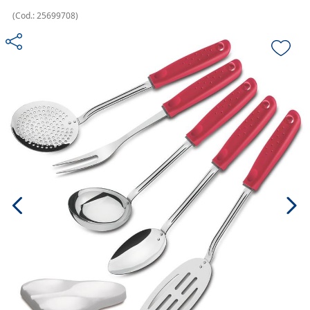
(
Cod.:
25699708
)