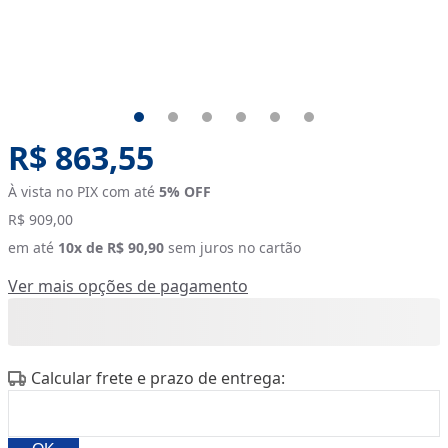
Original price:
R$ 863,55
À vista no PIX com até
5
% OFF
R$ 909,00
em até
10
x de
R$ 90,90
sem juros no cartão
Ver mais opções de pagamento
Calcular frete e prazo de entrega: