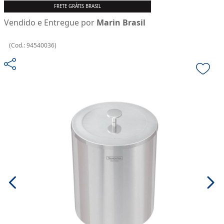
FRETE GRÁTIS BRASIL
Vendido e Entregue por
Marin Brasil
(
Cod.:
94540036
)