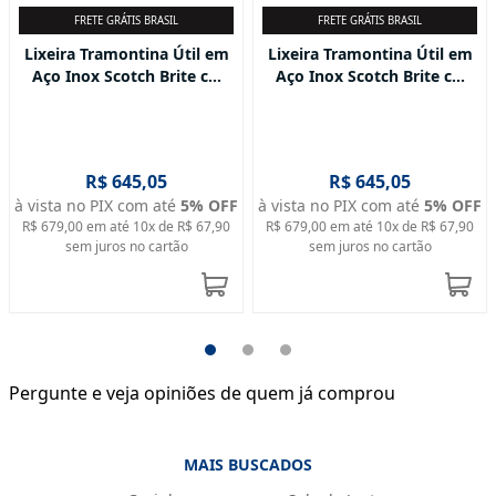
FRETE GRÁTIS BRASIL
FRETE GRÁTIS BRASIL
Lixeira Tramontina Útil em
Lixeira Tramontina Útil em
Aço Inox Scotch Brite c...
Aço Inox Scotch Brite c...
R$ 645,05
R$ 645,05
à vista no PIX com até
5
% OFF
à vista no PIX com até
5
% OFF
R$ 679,00
em até
10
x de
R$ 67,90
R$ 679,00
em até
10
x de
R$ 67,90
sem juros no cartão
sem juros no cartão
Pergunte e veja opiniões de quem já comprou
MAIS BUSCADOS