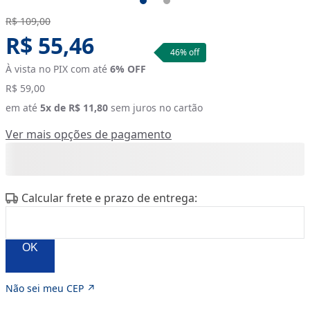
Original price:
R$ 109,00
Sale Price:
R$ 55,46
46
% off
À vista no PIX com até
6
% OFF
R$ 59,00
em até
5
x de
R$ 11,80
sem juros no cartão
Ver mais opções de pagamento
Calcular frete e prazo de entrega:
OK
Não sei meu CEP ↗