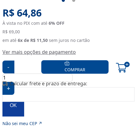
Original price:
R$ 64,86
À vista no PIX com até
6
% OFF
R$ 69,00
em até
6
x de
R$ 11,50
sem juros no cartão
Ver mais opções de pagamento
-
COMPRAR
Calcular frete e prazo de entrega:
+
OK
Não sei meu CEP ↗