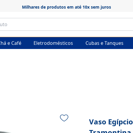
Frete grátis em produtos selecionados
há e Café
Eletrodomésticos
Cubas e Tanques
Vaso Egípci
Tramontina