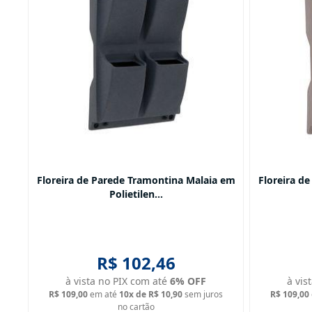
Floreira de Parede Tramontina Malaia em
Floreira d
Polietilen...
R$ 102,46
à vista no PIX com até
6
% OFF
à vis
R$ 109,00
em até
10
x de
R$ 10,90
sem juros
R$ 109,00
no cartão