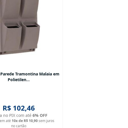
e Parede Tramontina Malaia em
Polietilen...
R$ 102,46
ta no PIX com até
6
% OFF
em até
10
x de
R$ 10,90
sem juros
no cartão