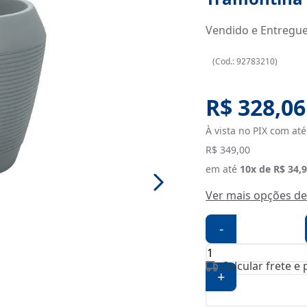
Vendido e Entregu
(
Cod.:
92783210
)
Original 
R$ 328,06
À vista no PIX com até
R$ 349,00
em até
10
x de
R$ 34,
Ver mais opções d
-
Calcular frete e
+