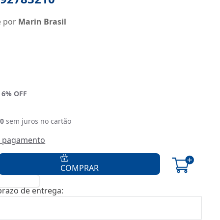
e por
Marin Brasil
price:
6
% OFF
90
sem juros no cartão
e pagamento
COMPRAR
 prazo de entrega: