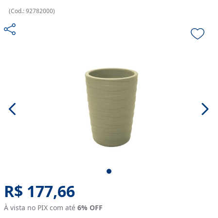
(
Cod.:
92782000
)
Original price:
R$ 177,66
À vista no PIX com até
6
% OFF